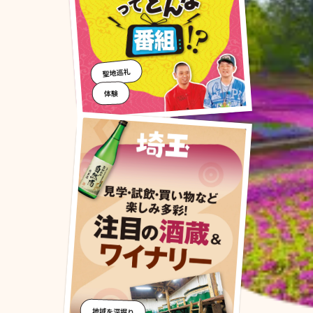
聖地巡礼
体験
地域を深堀り