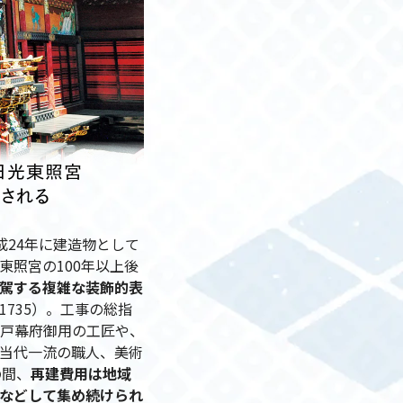
成24年に建造物として
東照宮の100年以上後
駕する複雑な装飾的表
735）。工事の総指
戸幕府御用の工匠や、
当代一流の職人、美術
の間、
再建費用は地域
などして集め続けられ