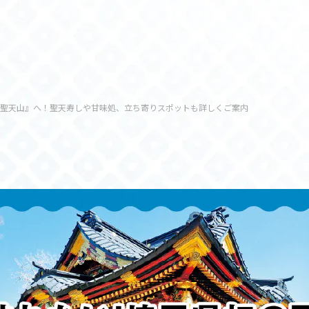
聖天山』へ！聖天寿しや甘味処、立ち寄りスポットも詳しくご案内