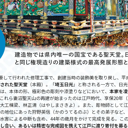
を要して行われた修理工事で、創建当時の装飾美を取り戻し、平
された聖天堂
（本殿）。「
埼玉日光
」と称される一方で、日光
は、本体の形、極彩色の彫刻や漆塗りなどにおいて、
本家を凌
これら妻沼聖天山の再建が始まったのは江戸時代、享保20年（1
大工棟梁、林正清（はやしまさきよ）。また、彫物師として江
の地位にあった狩野英信（かのうてるのぶ）とその弟子など、
水害による中断も含め、44年の歳月をかけて完成を見る。こ
し合い、あるいは精密な完成図を携えて江戸に渡り寄付を募る