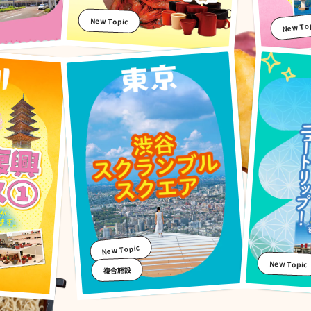
New Topic
New To
New Topic
New Topic
複合施設