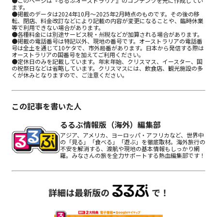
●このページは『るるぶオーストラリア』のコンテンツを元に作成してい
ます。 

●掲載のデータは2024年10月～2025年2月時点のものです。その後の移
転、閉店、料金改訂などにより記載の内容が変更になることや、臨時休業
等で利用できない場合があります。

●各種料金には別途サービス税・州税などが加算される場合があります。

●掲載の電話番号は特記以外、現地の番号です。オーストラリアの電話番
号は全土を通じて10ケタで、市外局番があります。日本から発信する際は
オーストラリアの国番号を加えてご利用ください。

●定休日のみを記載しています。年末年始、クリスマス、イースター、国
の祝祭日などは省略しています。クリスマスには、飲食店、観光施設の多
くが休みとなりますので、ご注意ください。
この記事を書いた人
るるぶ情報版（海外）編集部
アジア、アメリカ、ヨーロッパ・アフリカなど、世界中
の「見る」「食べる」「遊ぶ」を徹底取材。海外旅行の
不安を解消する、渡航や現地の基本情報もしっかり網
羅。みなさんの旅を全力サポートする熱血編集部です！