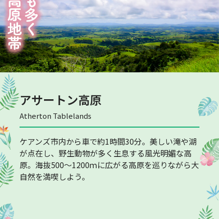
アサートン高原
Atherton Tablelands
ケアンズ市内から車で約1時間30分。美しい滝や湖
が点在し、野生動物が多く生息する風光明媚な高
原。海抜500～1200ｍに広がる高原を巡りながら大
自然を満喫しよう。