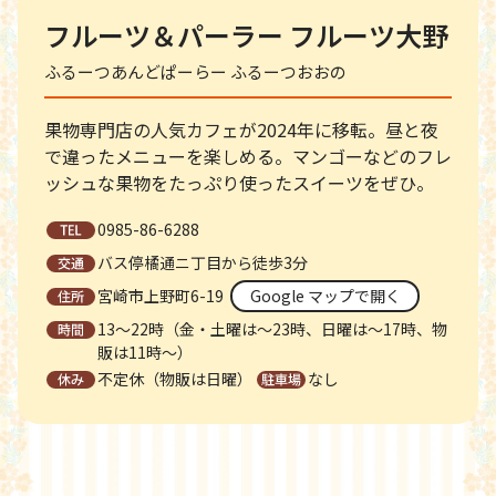
フルーツ＆パーラー フルーツ大野
ふるーつあんどぱーらー ふるーつおおの
果物専門店の人気カフェが2024年に移転。昼と夜
で違ったメニューを楽しめる。マンゴーなどのフレ
ッシュな果物をたっぷり使ったスイーツをぜひ。
0985-86-6288
バス停橘通ニ丁目から徒歩3分
宮崎市上野町6-19
Google マップで開く
13～22時（金・土曜は～23時、日曜は～17時、物
販は11時～）
不定休（物販は日曜）
なし