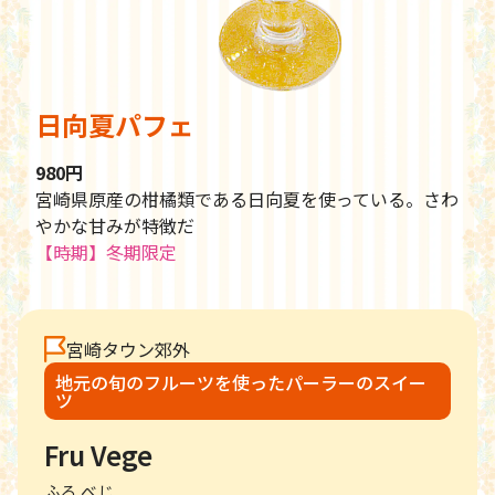
日向夏パフェ
980円
宮崎県原産の柑橘類である日向夏を使っている。さわ
やかな甘みが特徴だ
【時期】冬期限定
宮崎タウン郊外
地元の旬のフルーツを使ったパーラーのスイー
ツ
Fru Vege
ふる べじ