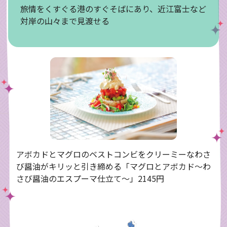
旅情をくすぐる港のすぐそばにあり、近江富士など
対岸の山々まで見渡せる
アボカドとマグロのベストコンビをクリーミーなわさ
び醤油がキリッと引き締める「マグロとアボカド〜わ
さび醤油のエスプーマ仕立て～」2145円