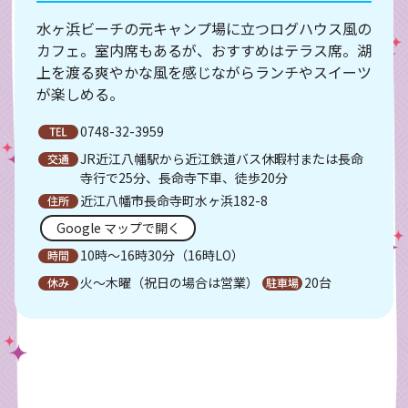
水ヶ浜ビーチの元キャンプ場に立つログハウス風の
カフェ。室内席もあるが、おすすめはテラス席。湖
上を渡る爽やかな風を感じながらランチやスイーツ
が楽しめる。
0748-32-3959
JR近江八幡駅から近江鉄道バス休暇村または長命
寺行で25分、長命寺下車、徒歩20分
近江八幡市長命寺町水ヶ浜182-8
Google マップで開く
10時～16時30分（16時LO）
火～木曜（祝日の場合は営業）
20台