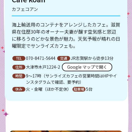
カフェコアン
海上輸送用のコンテナをアレンジしたカフェ。滋賀
県在住歴30年のオーナー夫妻が醸す空気感と窓辺
に移ろうのどかな景色が魅力。天気予報が晴れの日
曜限定でサンライズカフェも。
070-8471-5644
JR志賀駅から徒歩13分
大津市木戸1224-2
Google マップで開く
9～17時（サンライズカフェの営業時間はHPやイ
ンスタグラムで確認、要予約）
火・金曜（ほか不定休）
5台