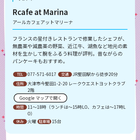
Rcafe at Marina
アールカフェアットマリーナ
フランスの星付きレストランで修業したシェフが、
無農薬や減農薬の野菜、近江牛、湖魚など地元の素
材を生かして腕をふるう料理が評判。昔ながらの
パンケーキもおすすめ。
077-571-6017
JR堅田駅から徒歩20分
大津市今堅田1-2-20 レークウエストヨットクラブ
2階
Google マップで開く
11～18時（ランチは～15時LO、カフェは～17時L
O）
火曜
15台