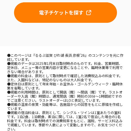
●このページは『るるぶ滋賀 びわ湖 長浜 彦根’26』のコンテンツを元に作
成しています。 

●掲載のデータは2025年1月末日取材時点のものです。料金、営業時間、
定休日、メニュー等の営業内容が変更になることや、臨時休業等で利用で
きない場合があります。 

●掲載の料金は、原則として取材時点で確認した消費税込みの料金です。
また、入園料などは、特記のないものは大人料金です。 

●定休日は原則として年末年始・お盆休み・ゴールデンウィーク・臨時休
業を省略しています。 

●掲載の利用時間は、原則として開店（館）～閉店（館）です。ラストオ
ーダーや入店（館）時間は、通常閉店（館）時刻の30分～1時間前ですの
でご注意ください。ラストオーダーはLOと表記しています。 

●掲載の温泉の泉質・効能等は、各施設からの回答をもとに原稿を作成し
ています。 

●掲載の宿泊料金は、原則として、シングル・ツインは1室あたりの室料
です。1泊2食、1泊朝食、素泊に関しては、1室2名で宿泊した場合の1名
料金です。料金は取材時点での消費税率をもとに、諸税、サービス料込み
で掲載しています。季節や人数によって変動しますので、お気をつけくだ
さい。