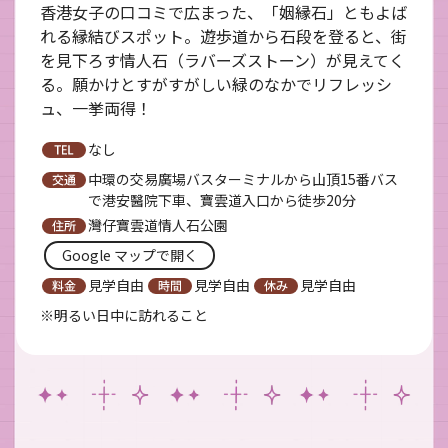
香港女子の口コミで広まった、「姻縁石」ともよば
れる縁結びスポット。遊歩道から石段を登ると、街
を見下ろす情人石（ラバーズストーン）が見えてく
る。願かけとすがすがしい緑のなかでリフレッシ
ュ、一挙両得！
なし
中環の交易廣場バスターミナルから山頂15番バス
で港安醫院下車、寶雲道入口から徒歩20分
灣仔寶雲道情人石公園
Google マップで開く
見学自由
見学自由
見学自由　
※明るい日中に訪れること