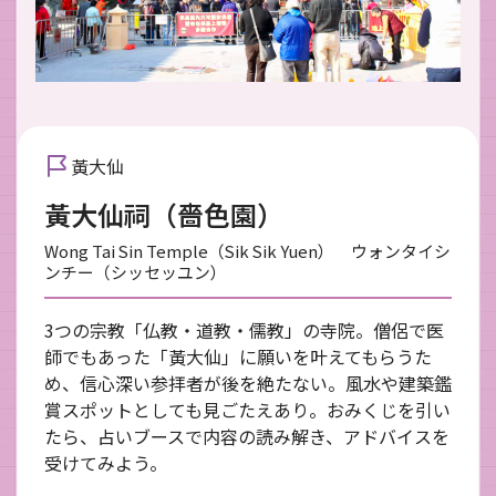
黃大仙
黃大仙祠（嗇色園）
Wong Tai Sin Temple（Sik Sik Yuen） ウォンタイシ
ンチー（シッセッユン）
3つの宗教「仏教・道教・儒教」の寺院。僧侶で医
師でもあった「黃大仙」に願いを叶えてもらうた
め、信心深い参拝者が後を絶たない。風水や建築鑑
賞スポットとしても見ごたえあり。おみくじを引い
たら、占いブースで内容の読み解き、アドバイスを
受けてみよう。