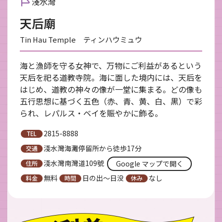
淺水灣
天后廟
Tin Hau Temple ティンハウミュウ
海と漁師を守る女神で、万物にご利益があるという
天后を祀る道教寺院。海に面した境内には、天后を
はじめ、道教の神々の像が一堂に集まる。どの像も
五行思想に基づく五色（赤、青、黄、白、黒）で彩
られ、レパルス・ベイを賑やかに飾る。
2815-8888
淺水灣海灘停留所から徒歩17分
淺水灣南灣道109號
Google マップで開く
無料
日の出～日没
なし