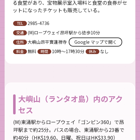
る食堂があり、宝物展示室入場料と食堂の食券がセ
ットになったチケットも販売している。
2985-4736
(M)ロープウェイ昂坪駅から徒歩10分
大嶼山昂平寶蓮禅寺
Google マップで開く
無料
10時～17時30分
なし
大嶼山（ランタオ島）内のアク
セス
(M)東涌駅からロープウェイ「ゴンピン360」で昂
坪駅まで約25分。バスの場合、東涌駅から23番で
約40分（HK$19.60、日曜、祝日はHK$33.90）