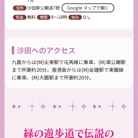
7分
沙田車公廟道7號
Google マップで開く
無料
8～18時
なし
沙田へのアクセス
九龍からは(M)尖東駅で屯馬線に乗車、(M)車公廟駅
まで所要約20分。香港島からは(M)金鐘駅で東鐵線
に乗車、(M)大圍駅まで所要約20分。