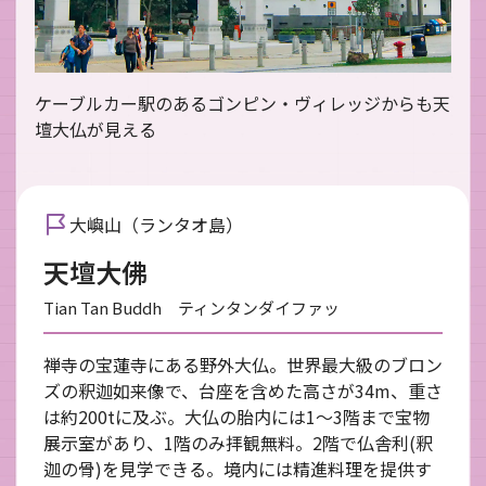
ケーブルカー駅のあるゴンピン・ヴィレッジからも天
壇大仏が見える
大嶼山（ランタオ島）
天壇大佛
Tian Tan Buddh ティンタンダイファッ
禅寺の宝蓮寺にある野外大仏。世界最大級のブロン
ズの釈迦如来像で、台座を含めた高さが34m、重さ
は約200tに及ぶ。大仏の胎内には1〜3階まで宝物
展示室があり、1階のみ拝観無料。2階で仏舎利(釈
迦の骨)を見学できる。境内には精進料理を提供す