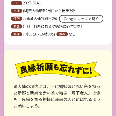
2327-8141
(M)黃大仙駅B2出口から徒歩3分
九龍黃大仙竹園村2號
Google マップで開く
無料（各所にある功徳箱に心付けを）
7時30分～16時30分
なし
黃大仙の境内には、手に婚姻簿と赤い糸を持っ
た新郎と新婦を赤い糸で結ぶ「月下老人」の像
も。良縁を司る神様に運命の人と結ばれるよう
お願いしよう。