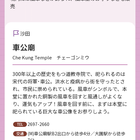
売
沙田
車公廟
Che Kung Temple チェーゴンミウ
300年以上の歴史をもつ道教寺院で、祀られるのは
宋代の将軍･車公。洪水と疫病から街を守ったとさ
れ、市民に崇められている。風車がシンボルで、本
堂に置かれた銅製の風車を回すと風通しがよくな
り、運気もアップ！風車を回す前に、まずは本堂に
祀られている巨大な車公像をお参りしよう。
2697-2660
(M)車公廟駅B2出口から徒歩4分／大圍駅から徒歩