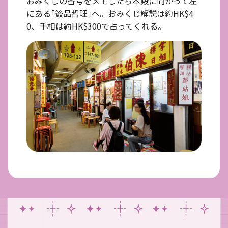
おみくじの番号をメモしたら本殿に向かって左
にある｢簽品哲理｣へ。おみくじ解説は約HK$4
0、手相は約HK$300で占ってくれる。