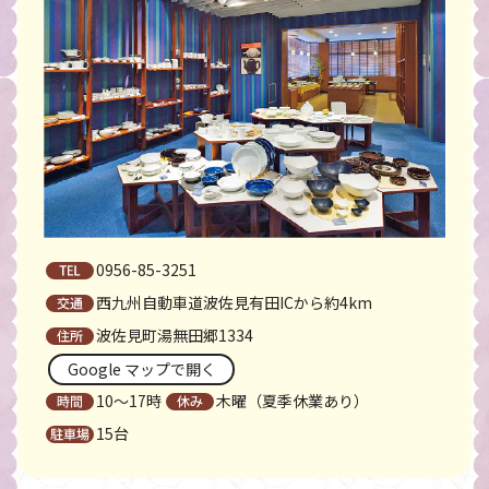
0956-85-3251
西九州自動車道波佐見有田ICから約4km
波佐見町湯無田郷1334
Google マップで開く
10〜17時
木曜（夏季休業あり）
15台