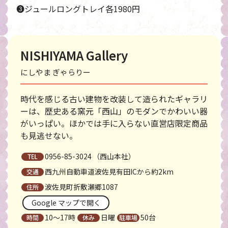
❸ジュールロングトレイ各1980円
NISHIYAMA Gallery
にしやま ぎゃらりー
時代を感じる古い建物を改装して造られたギャラリ
ーは、歴史ある窯元「西山」のモダンでかわいい器
がいっぱい。ほかでは手に入らない直営店限定商品
も見逃せない。
0956-85-3024
（西山本社）
西九州自動車道波佐見有田ICから約2km
波佐見町折敷瀬郷1087
Google マップで開く
10〜17時
日曜
50台