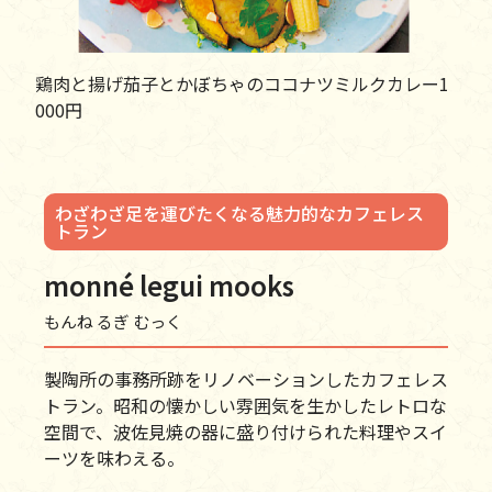
鶏肉と揚げ茄子とかぼちゃのココナツミルクカレー1
000円
わざわざ足を運びたくなる魅力的なカフェレス
トラン
monné legui mooks
もんね るぎ むっく
製陶所の事務所跡をリノベーションしたカフェレス
トラン。昭和の懐かしい雰囲気を生かしたレトロな
空間で、波佐見焼の器に盛り付けられた料理やスイ
ーツを味わえる。