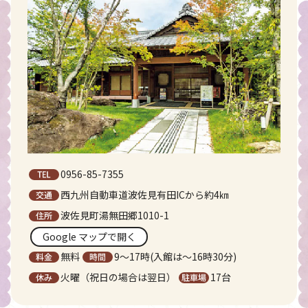
0956-85-7355
西九州自動車道波佐見有田ICから約4㎞
波佐見町湯無田郷1010-1
Google マップで開く
無料
9～17時(入館は〜16時30分)
火曜（祝日の場合は翌日）
17台