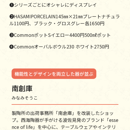
❶シリーズごとにオシャレにディスプレイ
❷HASAMIPORCELAIN145㎜×21㎜プレートナチュラ
ル1100円、ブラック・グロスグレー各1650円
❸CommonポットSイエロー4400円500㎖ポット
❹Commonオーバルボウル230 ホワイト2750円
機能性とデザインを両立した器が並ぶ
南創庫
みなみそうこ
製陶所の出荷事務所「南倉庫」を改装したショッ
プ。西海陶器が手がける波佐見発のブランド「esse
nce of life」を中心に、テーブルウェアやインテリ