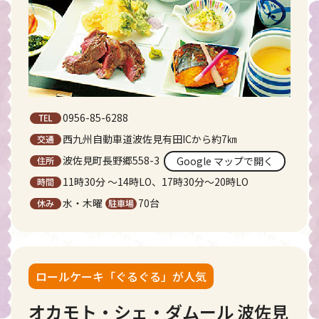
0956-85-6288
西九州自動車道波佐見有田ICから約7㎞
波佐見町長野郷558-3
Google マップで開く
11時30分 〜14時LO、17時30分〜20時LO
水・木曜
70台
ロールケーキ「ぐるぐる」が人気
オカモト・シェ・ダムール 波佐見