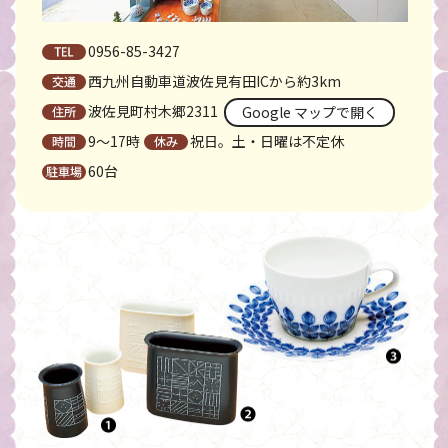
0956-85-3427
西九州自動車道波佐見有田ICから約3km
波佐見町村木郷2311
Google マップで開く
9〜17時
祝日。土・日曜は不定休
60台