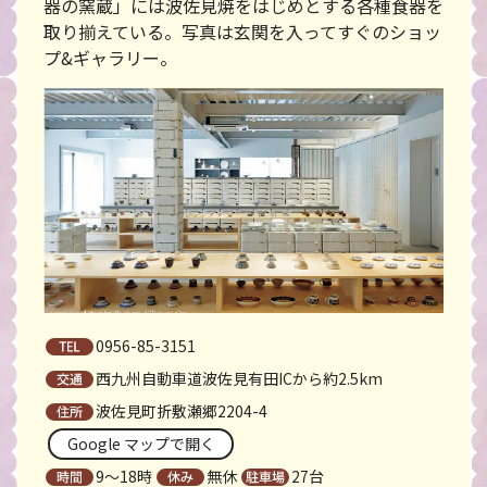
器の窯蔵」には波佐見焼をはじめとする各種食器を
取り揃えている。写真は玄関を入ってすぐのショッ
プ&ギャラリー。
0956-85-3151
西九州自動車道波佐見有田ICから約2.5km
波佐見町折敷瀬郷2204-4
Google マップで開く
9～18時
無休
27台