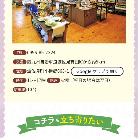
0956-85-7324
西九州自動車道波佐見有田ICから約5km
波佐見町小樽郷863-1
Google マップで開く
11〜17時
火曜（祝日の場合は翌日）
10台