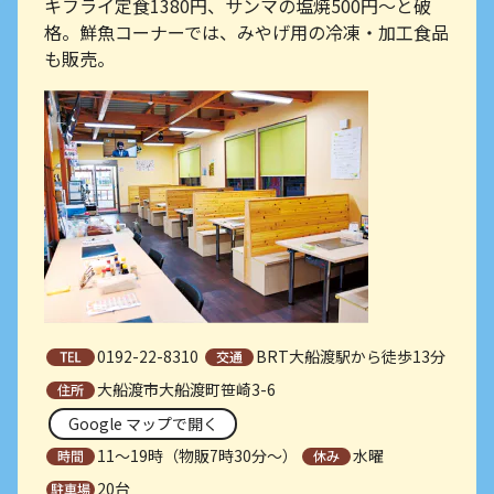
キフライ定食1380円、サンマの塩焼500円〜と破
格。鮮魚コーナーでは、みやげ用の冷凍・加工食品
も販売。
0192-22-8310
BRT大船渡駅から徒歩13分
大船渡市大船渡町笹崎3-6
Google マップで開く
11～19時（物販7時30分～）
水曜
20台