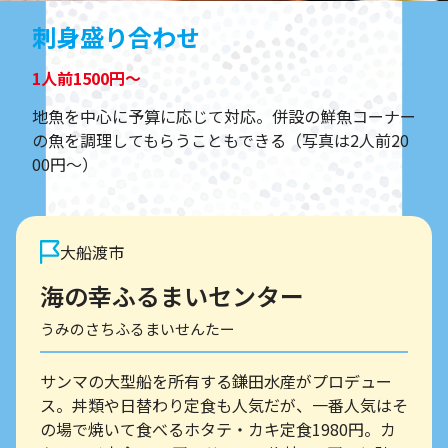
刺身盛り合わせ
1人前1500円～
地魚を中心に予算に応じて対応。併設の鮮魚コーナー
の魚を調理してもらうこともできる（写真は2人前20
00円～）
大船渡市
海の幸ふるまいセンター
うみのさちふるまいせんたー
サンマの大型船を所有する鎌田水産がプロデュー
ス。丼類や日替わり定食も人気だが、一番人気はそ
の場で焼いて食べるホタテ・カキ定食1980円。カ