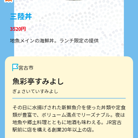
三陸丼
3520円
地魚メインの海鮮丼。ランチ限定の提供
宮古市
魚彩亭すみよし
ぎょさいていすみよし
その日に水揚げされた新鮮魚介を使った丼類や定食
類が豊富で、ボリューム満点でリーズナブル。夜は
地魚や郷土料理とともに地酒も味わえる。JR宮古
駅前に店を構える創業20年以上の店。