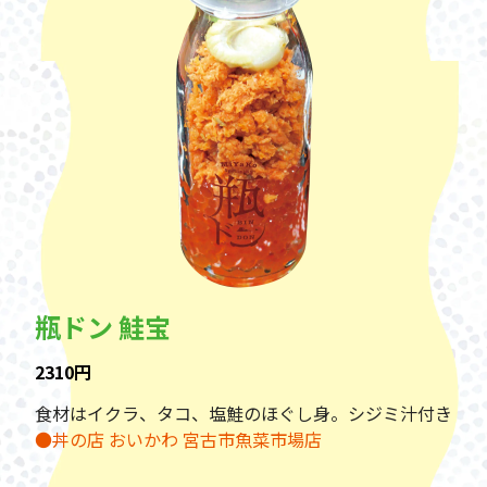
瓶ドン 鮭宝
2310円
食材はイクラ、タコ、塩鮭のほぐし身。シジミ汁付き
●丼の店 おいかわ 宮古市魚菜市場店