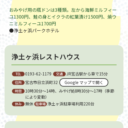
おみやげ用の瓶ドンは3種類。左から海鮮ミルフィー
ユ1300円、鮭の身とイクラの紅葉漬け1500円、焼ウ
ニミルフィーユ1700円
●浄土ヶ浜パークホテル
浄土ヶ浜レストハウス
0193-62-1179
JR宮古駅から車で15分
宮古市日立浜町32
Google マップで開く
10時30分～14時、みやげ処8時30分～17時（季節
により変動）
無休
浄土ヶ浜駐車場利用220台