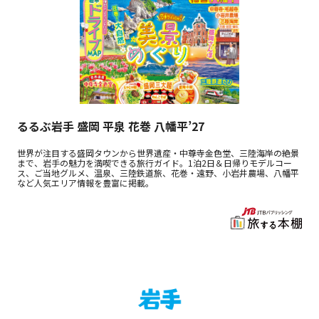
るるぶ岩手 盛岡 平泉 花巻 八幡平’27
世界が注目する盛岡タウンから世界遺産・中尊寺金色堂、三陸海岸の絶景
まで、岩手の魅力を満喫できる旅行ガイド。1泊2日＆日帰りモデルコー
ス、ご当地グルメ、温泉、三陸鉄道旅、花巻・遠野、小岩井農場、八幡平
など人気エリア情報を豊富に掲載。