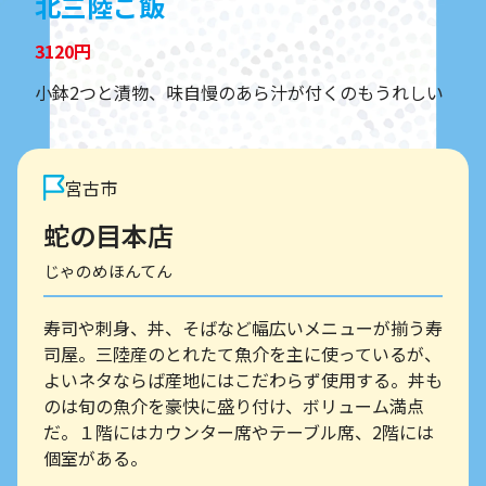
北三陸ご飯
3120円
小鉢2つと漬物、味自慢のあら汁が付くのもうれしい
宮古市
蛇の目本店
じゃのめほんてん
寿司や刺身、丼、そばなど幅広いメニューが揃う寿
司屋。三陸産のとれたて魚介を主に使っているが、
よいネタならば産地にはこだわらず使用する。丼も
のは旬の魚介を豪快に盛り付け、ボリューム満点
だ。１階にはカウンター席やテーブル席、2階には
個室がある。