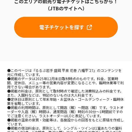
このエリアの前売り電子チケットはこちらから！
（JTBのサイトへ）
●このページは『るるぶ岩手 盛岡 平泉 花巻 八幡平’27』のコンテンツを
元に作成しています。 

●掲載のデータは2025年12月末日取材時点のものです。料金、営業時
間、定休日、メニュー等の営業内容が変更になることや、臨時休業等で利
用できない場合があります。 

●掲載の料金は、原則として取材時点で確認した消費税込みの料金です。
また、入園料などは、特記のないものは大人料金です。 

●定休日は原則として年末年始・お盆休み・ゴールデンウィーク・臨時休
業を省略しています。 

●掲載の利用時間は、原則として開店（館）～閉店（館）です。ラストオ
ーダーや入店（館）時間は、通常閉店（館）時刻の30分～1時間前ですの
でご注意ください。ラストオーダーはLOと表記しています。 

●掲載の温泉の泉質・効能等は、各施設からの回答をもとに原稿を作成し
ています。 

●掲載の宿泊料金は、原則として、シングル・ツインは1室あたりの室料