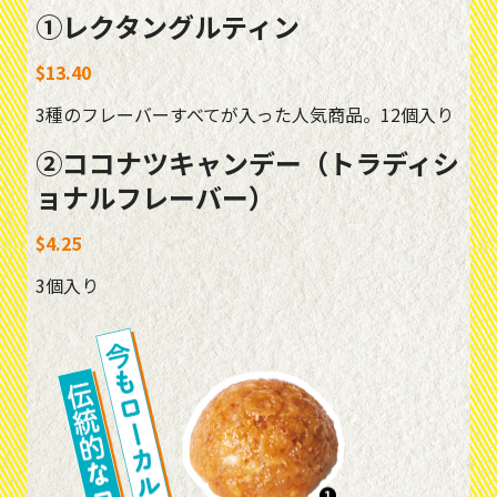
①レクタングルティン
$13.40
3種のフレーバーすべてが入った人気商品。12個入り
②ココナツキャンデー（トラディシ
ョナルフレーバー）
$4.25
3個入り