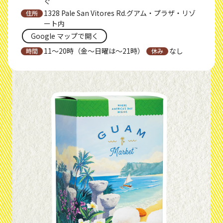
ぐ
1328 Pale San Vitores Rd.グアム・プラザ・リゾ
ート内
Google マップで開く
11〜20時（金〜日曜は〜21時）
なし