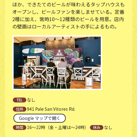
ほか、できたてのビールが味わえるタップハウスも
オープンし、ビールファンを楽しませている。定番
2種に加え、常時10～12種類のビールを用意。店内
の壁画はローカルアーティストの手によるもの。
なし
941 Pale San Vitores Rd.
Google マップで開く
16～22時（金・土曜は～24時）
なし