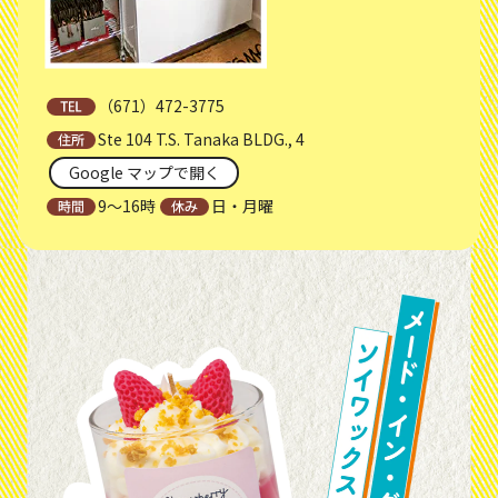
（671）472-3775
Ste 104 T.S. Tanaka BLDG., 4
Google マップで開く
9～16時
日・月曜