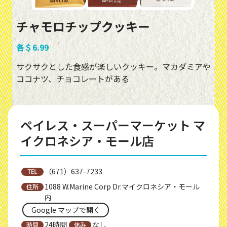
チャモロチップクッキー
各＄6.99
サクサクとした食感が楽しいクッキー。マカダミアや
ココナツ、チョコレートがある
ペイレス・スーパーマーケット マ
イクロネシア・モール店
（671）637-7233
1088 W.Marine Corp Dr.マイクロネシア・モール
内
Google マップで開く
24時間
なし